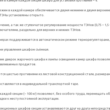
ей в камере каждой секции шкафа для установки противней – 4.
ежим в каждой камере обеспечивается двумя нижними и двумя верхни
 ТЭНы установлены открыто.
ение, а так же ступенчатое регулирование мощности ТЭНов (0,75 – 1,5 
ючателями, раздельно для верхних и нижних ТЭНов.
мерах поддерживается в автоматическом режиме терморегуляторами, в
ми управления шкафом съёмная.
ние дверок жарочного шкафа и лампы освещения камер шкафа позволя
авливаемых продуктов.
ся шестью противнями из листовой конструкционной стали, размерам
ставляются в индивидуальной транспортной таре.
 каждой секции (~ 100 кг) позволяют, без особого труда, перемещать 
дки к месту постоянной эксплуатации.
секционных шкафов секции устанавливаются друг на друга непосредств