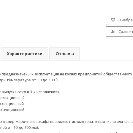
В избра
Сравни
Характеристики
Отзывы
редназначены к эксплуатации на кухнях предприятий общественного 
ри температуре от 50 до 300 °С.
ыпускаются в 3-х исполнениях:
носекционный
ухсекционный
ёхсекционный
х камер жарочного шкафа позволяют использовать противни или гаст
иной от 20 до 200 мм).