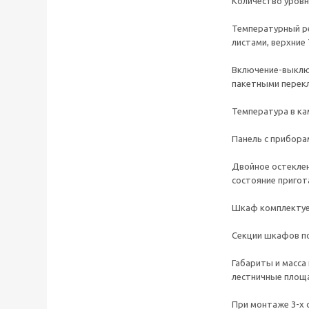
Количество уровн
Температурный р
листами, верхние
Включение-выключ
пакетными перекл
Температура в ка
Панель с прибора
Двойное остекле
состояние пригот
Шкаф комплектует
Секции шкафов по
Габариты и масса
лестничные площа
При монтаже 3-х 