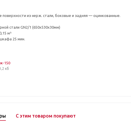
е поверхности из нерж. стали, боковые и задняя — оцинкованные.
ёрной стали GN2/1 (650х530х30мм)
,15 м³
шкафа 25 мин.
ж-150
3,2 кб
ары
С этим товаром покупают