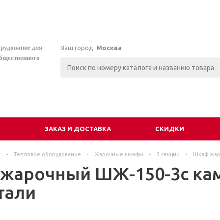
орудование для
Ваш город:
Москва
общественного
И
ЗАКАЗ И ДОСТАВКА
СКИДКИ
г
-
Тепловое оборудование
-
Жарочные шкафы
-
3 секции
-
Шкаф жар
жарочный ШЖ-150-3c кам
тали