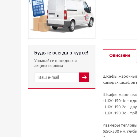
Будьте всегда в курсе!
Описание
Узнавайте о скидках и
акциях первым
Шкафы жарочные п
камерах шкафов п
Шкафы жарочные в
- ШЖ-150-1с – од
- ШЖ-150-2с – дв
- ШЖ-150-3с – тр
Размеры тепловы
(650х530 мм, глуб