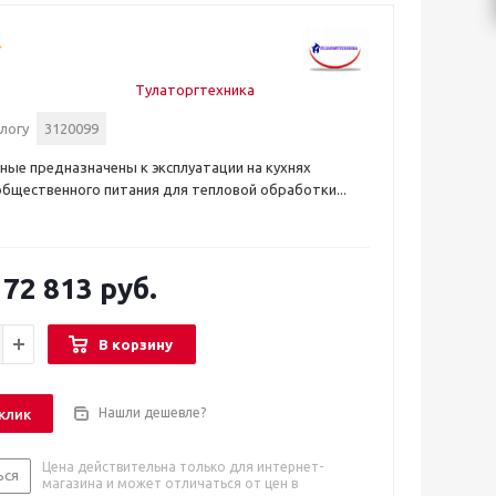
Тулаторгтехника
логу
3120099
ые предназначены к эксплуатации на кухнях
бщественного питания для тепловой обработки...
72 813 руб.
В корзину
Нашли дешевле?
 клик
Цена действительна только для интернет-
ься
магазина и может отличаться от цен в