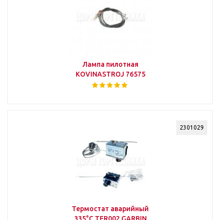
Лампа пилотная
KOVINASTROJ 76575
2301029
Термостат аварийный
335°С TER002 GARBIN