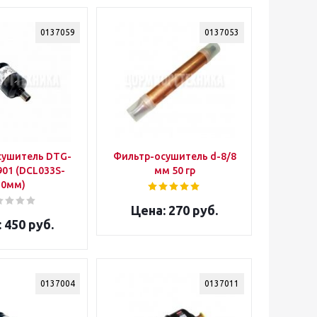
0137059
0137053
сушитель DTG-
Фильтр-осушитель d-8/8
901 (DCL033S-
мм 50 гр
10мм)
270 руб.
450 руб.
0137004
0137011