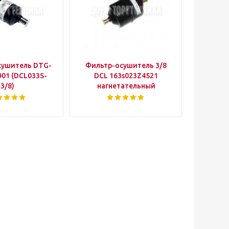
сушитель DTG-
Фильтр-осушитель 3/8
901 (DCL033S-
DCL 163s023Z4521
3/8)
нагнетательный