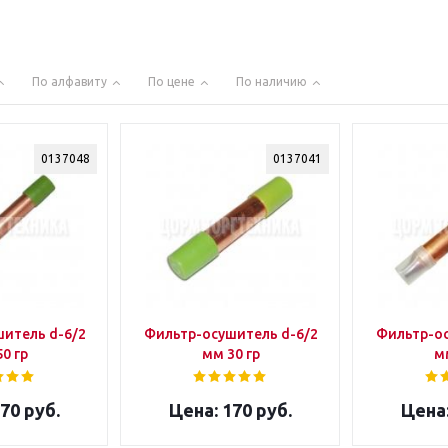
По алфавиту
По цене
По наличию
0137048
0137041
итель d-6/2
Фильтр-осушитель d-6/2
Фильтр-ос
0 гр
мм 30 гр
мм
70 руб.
170 руб.