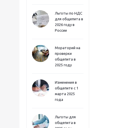
Льготы по НДС
для общепита в
2026 году в
России
Мораторий на
проверки
общепита в
2025 году
Изменения в
общепите с 1
марта 2025
года
Льготы для
общепита в