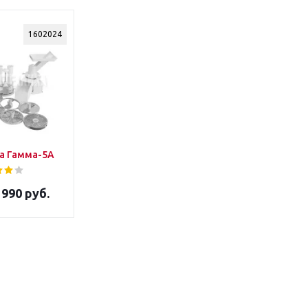
1602024
а Гамма-5А
 990 руб.