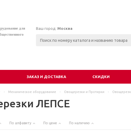
орудование для
Ваш город:
Москва
общественного
И
ЗАКАЗ И ДОСТАВКА
СКИДКИ
г
-
Механическое оборудование
-
Овощерезки и Протирки
-
Овощерезк
резки ЛЕПСЕ
По алфавиту
По цене
По наличию