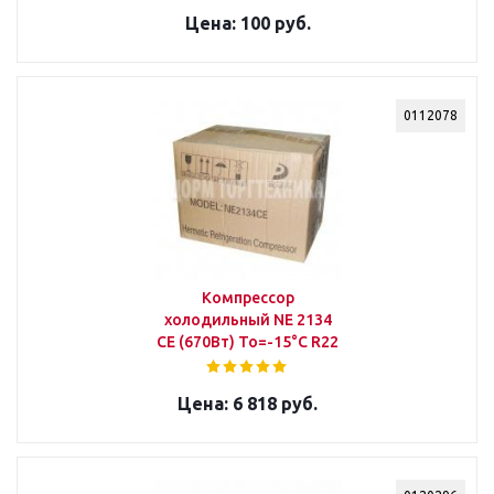
100 руб.
0112078
Компрессор
холодильный NE 2134
СE (670Вт) То=-15°С R22
6 818 руб.