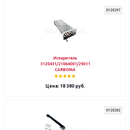
0120297
Испаритель
3120431/21064001/2901125d/181021334p
CARBOMA
18 380 руб.
0120282