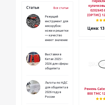
Перекл
кулачковы
Статьи
Все статьи
0202645 
(ОРТИС) 1
Режущий
инструмент для
мясорубок:
13
ножи и решетки
— качество
имеет значение
Выставки в
Китае 2025–
2026 для сферы
общепита
Льготы по НДС
для общепита в
Ремень Gates
2026 году в
800 ТМС 1
России