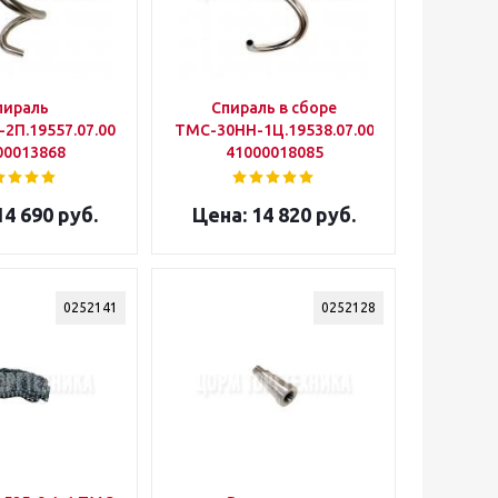
пираль
Спираль в сборе
2П.19557.07.00.001
ТМС-30НН-1Ц.19538.07.00.000СБ
00013868
41000018085
4 690 руб.
14 820 руб.
0252141
0252128