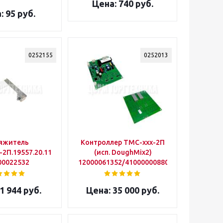
740 руб.
95 руб.
0252155
0252013
яжитель
Контроллер ТМС-ххх-2П
2П.19557.20.11.000СБ
(исп. DoughMix2)
00022532
12000061352/41000000880
1 944 руб.
35 000 руб.