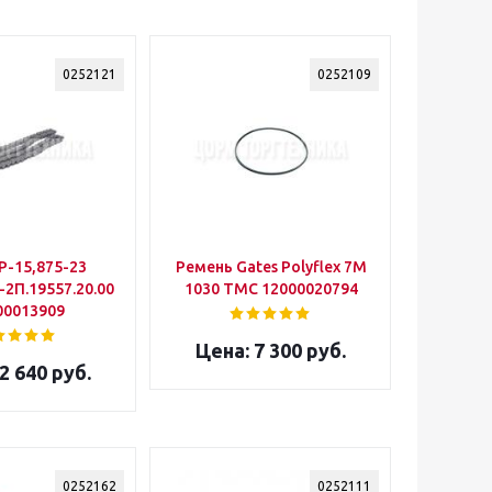
0252121
0252109
Р-15,875-23
Ремень Gates Polyflex 7М
2П.19557.20.00.021
1030 ТМС 12000020794
00013909
7 300 руб.
2 640 руб.
0252162
0252111