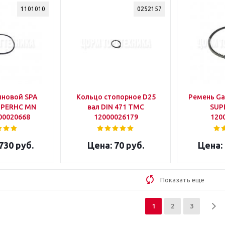
1101010
0252157
иновой SPA
Кольцо стопорное D25
Ремень Ga
UPERHC MN
вал DIN 471 ТМС
SUP
00020668
12000026179
120
730 руб.
70 руб.
Показать еще
1
2
3