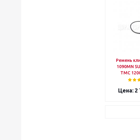
Ремень кл
1090MN S
ТМС 120
2 