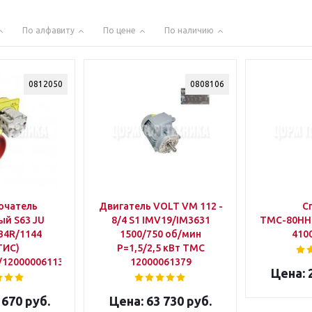
По алфавиту
По цене
По наличию
0812050
0808106
ючатель
Двигатель VOLT VM 112 -
С
ый S63 JU
8/4 S1 IMV19/IM3631
ТМС-80НН-
B4R/1144
1500/750 об/мин
410
ТИС)
Р=1,5/2,5 кВт ТМС
/120000061133
12000061379
2
 670 руб.
63 730 руб.