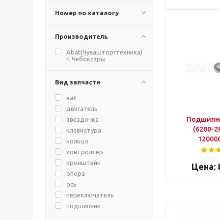
Номер по каталогу
Производитель
Abat(Чувашторгтехника)
г. Чебоксары
Вид запчасти
вал
двигатель
Подшипни
звездочка
(6200-2
клавиатура
12000
кольцо
контроллер
кронштейн
опора
ось
переключатель
подшипник
пружина