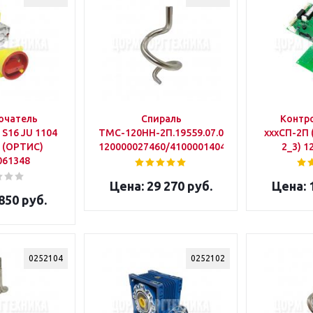
ючатель
Спираль
Контр
S16 JU 1104
ТМС-120НН-2П.19559.07.00.005
хххСП-2П 
 (ОРТИС)
120000027460/41000014042
2_3) 1
061348
29 270 руб.
1
850 руб.
0252104
0252102