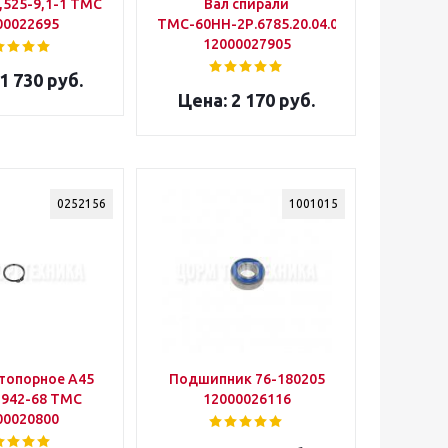
,525-9,1-1 ТМС
Вал спирали
00022695
ТМС-60НН-2Р.6785.20.04.001
12000027905
1 730 руб.
2 170 руб.
0252156
1001015
топорное А45
Подшипник 76-180205
2-68 ТМС
12000026116
00020800