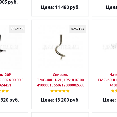
905 руб.
11 480 руб.
0252130
0252103
ль-20Р
Спираль
Нат
0024.00.00.002
ТМС-40НН-2Ц.19518.07.00.001
ТМС-60НН-
024451
41000013650/120000026609
410
 920 руб.
13 200 руб.