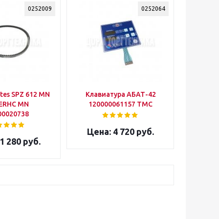
0252009
0252064
tes SPZ 612 MN
Клавиатура АБАТ-42
ERHC MN
120000061157 ТМС
00020738
4 720 руб.
1 280 руб.