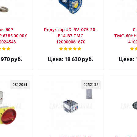
ль-60Р
Редуктор UD-RV-075-20-
С
6785.00.00.002-
B14-B7 ТМС
ТМС-60НН-
0024543
120000061670
410
 970 руб.
18 630 руб.
1
0812051
0252132