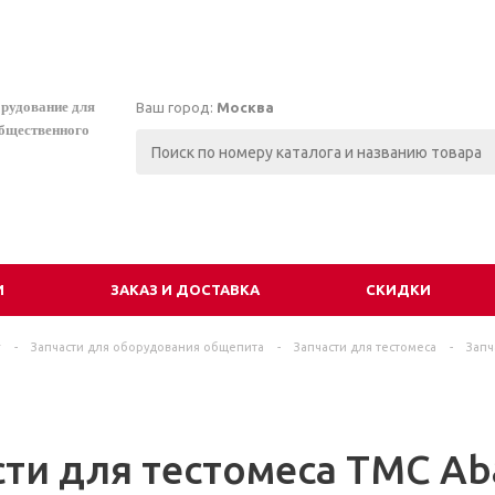
орудование для
Ваш город:
Москва
общественного
И
ЗАКАЗ И ДОСТАВКА
СКИДКИ
г
-
Запчасти для оборудования общепита
-
Запчасти для тестомеса
-
Запч
сти для тестомеса ТМС Ab