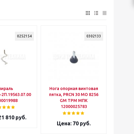
0252154
0302133
пираль
Нога опорная винтовая
2П.19563.07.00.001
пятка, PRCN 30 MO 8256
00019988
GM ТРМ МПК
12000025783
1 810 руб.
70 руб.