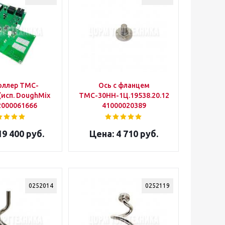
оллер ТМС-
Ось с фланцем
(исп. DoughMix
ТМС-30НН-1Ц.19538.20.12.000СБ
2000061666
41000020389
9 400 руб.
4 710 руб.
0252014
0252119