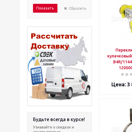
редуктор
Сбросить
реле
ремень
решетка
ролик
спираль
цепь
шкив
Перекл
кулачковый 
шпонка
B4R/1144
12000
3 
Будьте всегда в курсе!
Узнавайте о скидках и
акциях первым