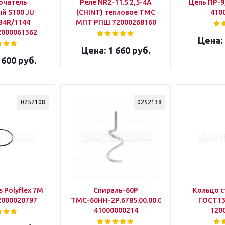
ючатель
Реле NR2-11.5 2,5-4А
Цепь ПР-9
й S100 JU
(CHINT) тепловое ТМС
410
B4R/1144
МПТ РПШ 72000268160
2000061362
1 660 руб.
 600 руб.
0252108
0252138
 Polyflex 7М
Спираль-60Р
Кольцо с
2000020797
ТМС-60НН-2Р.6785.00.00.002
ГОСТ1394
41000000214
120