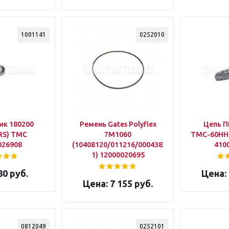
1001141
0252010
к 180200
Ремень Gates Polyflex
Цепь П
RS) ТМС
7М1060
ТМС-60НН-
026908
(10408120/011216/0004383/1-
410
1) 12000020695
80 руб.
7 155 руб.
0812049
0252101