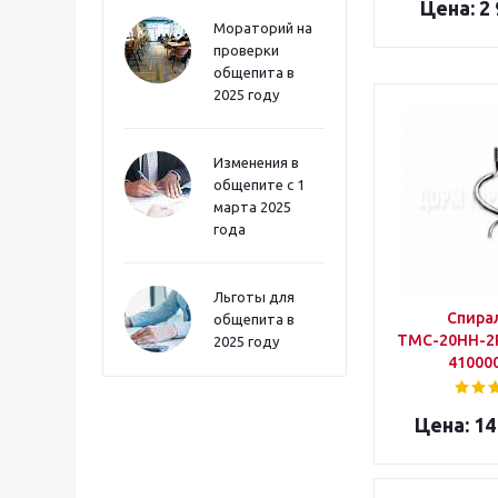
2 
Мораторий на
проверки
общепита в
2025 году
Изменения в
общепите с 1
марта 2025
года
Льготы для
Спира
общепита в
ТМС-20НН-2Р.
2025 году
41000
14