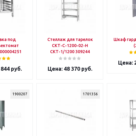
вка под
Стеллаж для тарелок
Шкаф гар
вектомат
СКТ-С-1200-02-Н
(
000004251
СКТ-1/1200 309244
2
 844 руб.
48 370 руб.
1900207
1701356