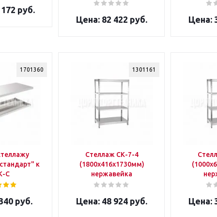
 172 руб.
82 422 руб.
3
1701360
1301161
стеллажу
Стеллаж CК-7-4
Стелл
стандарт" к
(1800x416x1730мм)
(1000x
К-С
нержавейка
нер
340 руб.
48 924 руб.
3