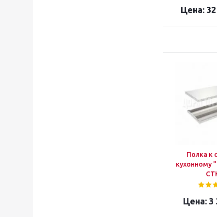
32
Полка к 
кухонному "
СТ
3 