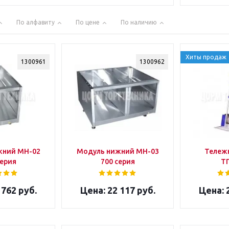
По алфавиту
По цене
По наличию
Хиты продаж
1300961
1300962
жний МН-02
Модуль нижний МН-03
Тележк
серия
700 серия
Т
 762 руб.
22 117 руб.
2