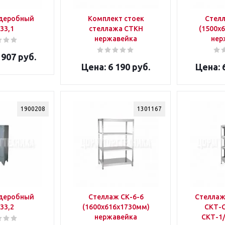
деробный
Комплект стоек
Стелл
33,1
стеллажа СТКН
(1500x
нержавейка
нер
 907 руб.
6 190 руб.
6
1900208
1301167
деробный
Стеллаж CК-6-6
Стеллаж
33,2
(1600x616x1730мм)
СКТ-С
нержавейка
СКТ-1/