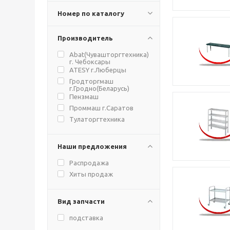
Номер по каталогу
Производитель
Abat(Чувашторгтехника)
г. Чебоксары
ATESY г.Люберцы
Гродторгмаш
г.Гродно(Беларусь)
Пензмаш
Проммаш г.Саратов
Тулаторгтехника
Наши предложения
Распродажа
Хиты продаж
Вид запчасти
подставка