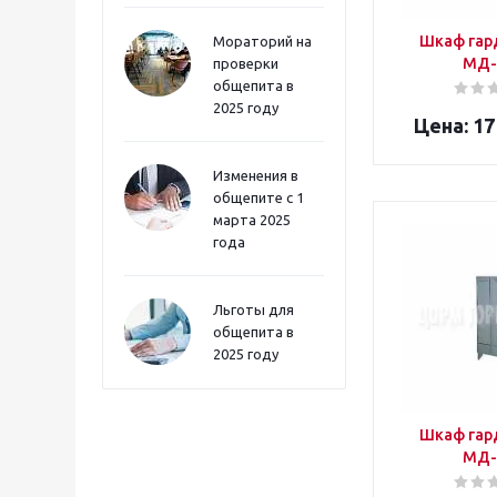
Шкаф гар
Мораторий на
МД-
проверки
общепита в
2025 году
17
Изменения в
общепите с 1
марта 2025
года
Льготы для
общепита в
2025 году
Шкаф гар
МД-