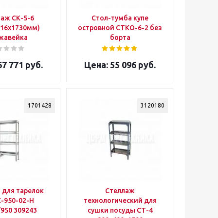
аж CК-5-6
Стол-тумба купе
616x1730мм)
островной СТКО-6-2 без
жавейка
борта
7 771 руб.
55 096 руб.
1701428
3120180
 для тарелок
Стеллаж
-950-02-Н
технологический для
950 309243
сушки посуды СТ-4