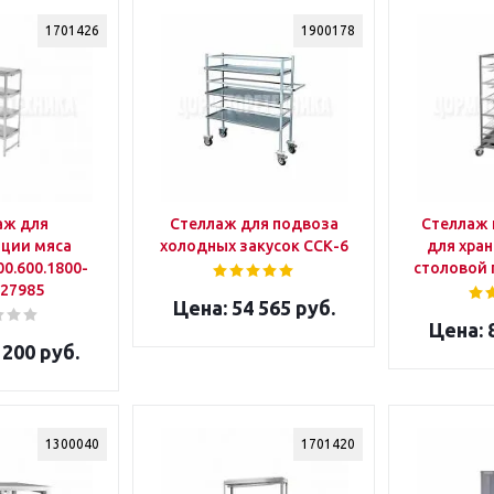
1701426
1900178
аж для
Стеллаж для подвоза
Стеллаж
ции мяса
холодных закусок ССК-6
для хран
0.600.1800-
столовой 
327985
54 565 руб.
8
 200 руб.
1300040
1701420