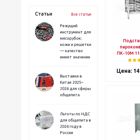
Статьи
Все статьи
Режущий
инструмент для
мясорубок:
Подста
ножи и решетки
парокон
— качество
ПК-10М 11
имеет значение
14
Выставки в
Китае 2025–
2026 для сферы
общепита
Льготы по НДС
для общепита в
2026 году в
России