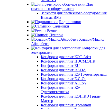
Для
прачечного оборудования
Запчасти для прачечного оборудования
Вязьма ВМЗ
Подшипники
Сальники
Ремни
Припой
Хладон/Масло/
Абсорбент
Конфорки для
электроплит
Конфорки для плит КЭТ Абат
Конфорки для плит ПЭСМ,ЭПК
Конфорки для плит EU
Конфорки для плит RADA
Конфорки для плит КЭ Гомельторгмаш
Конфорки для плит E.G.O.
Конфорки для плит ATESY
Конфорки для плит КЭ
Тулаторгтехника
Конфорки для плит КЭП,КЭ Гриль-
Мастер
Конфорки для плит Проммаш