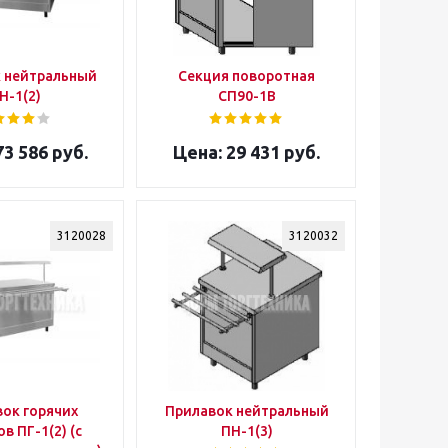
 нейтральный
Секция поворотная
Н-1(2)
СП90-1В
3 586 руб.
29 431 руб.
3120028
3120032
ок горячих
Прилавок нейтральный
в ПГ-1(2) (с
ПН-1(3)