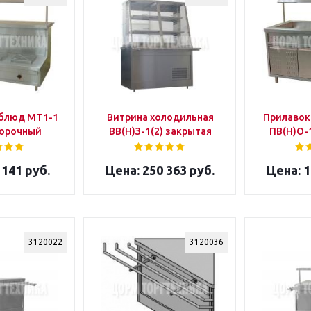
 блюд МТ1-1
Витрина холодильная
Прилавок
форочный
ВВ(Н)З-1(2) закрытая
ПВ(Н)О-
 141 руб.
250 363 руб.
1
3120022
3120036