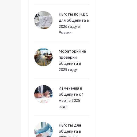
Льготы по НДС
для общепита в
2026 году в
России
Мораторий на
проверки
общепита в
2025 году
Изменения в
общепите с 1
марта 2025
года
Льготы для
общепита в