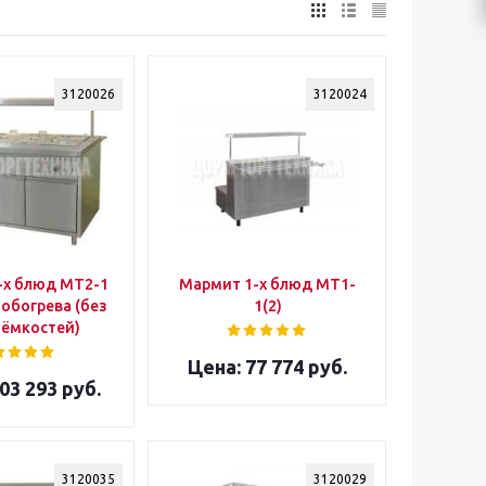
3120026
3120024
-х блюд МТ2-1
Мармит 1-х блюд МТ1-
обогрева (без
1(2)
оёмкостей)
77 774 руб.
03 293 руб.
3120035
3120029