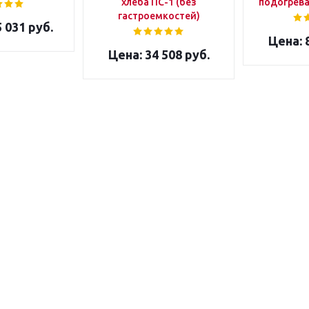
хлеба ПС-1 (без
подогрев
гастроемкостей)
 031 руб.
8
34 508 руб.