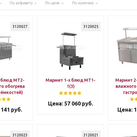
По алфавиту
По цене
По наличию
3120027
3120025
 блюд МТ2-
Мармит 1-х блюд МТ1-
Мармит 2
го обогрева
1(3)
влажного 
оёмкостей)
гастр
57 060 руб.
 141 руб.
1
3120023
3120021