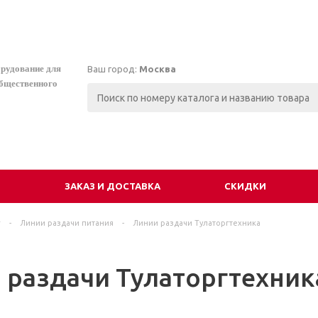
орудование для
Ваш город:
Москва
общественного
И
ЗАКАЗ И ДОСТАВКА
СКИДКИ
г
-
Линии раздачи питания
-
Линии раздачи Тулаторгтехника
 раздачи Тулаторгтехник