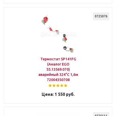
0725076
Термостат SP141FG
(Aналог EGO
55.13569.070)
аварийный 324°С 1,6м
72004350708
1 550 руб.
0725111