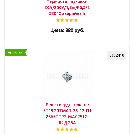
Термостат духовки
20А/250V/1,8m/F6,3/S
320*C аварийный
880 руб.
Новинки
0302410
Реле твердотельное
5П19.20ТМА1-25-12-П1
25А/ТТР2-МА02512-
Л2Д 25А