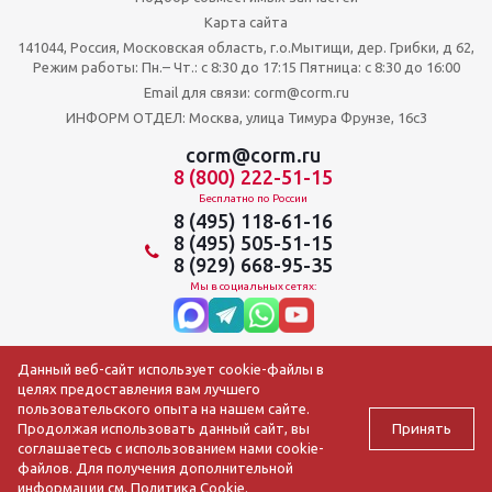
Карта сайта
141044, Россия, Московская область, г.о.Мытищи, дер. Грибки, д 62,
Режим работы: Пн.– Чт.: с 8:30 до 17:15 Пятница: c 8:30 до 16:00
Email для связи: corm@corm.ru
ИНФОРМ ОТДЕЛ: Москва, улица Тимура Фрунзе, 16с3
corm@corm.ru
8 (800) 222-51-15
Бесплатно по России
8 (495) 118-61-16
8 (495) 505-51-15
8 (929) 668-95-35
Мы в социальных сетях:
Данный веб-сайт использует cookie-файлы в
целях предоставления вам лучшего
пользовательского опыта на нашем сайте.
Принять
Продолжая использовать данный сайт, вы
соглашаетесь с использованием нами cookie-
файлов. Для получения дополнительной
2009-2026 © АО ЦОРМ «Торгтехника»
информации см.
Политика Cookie
.