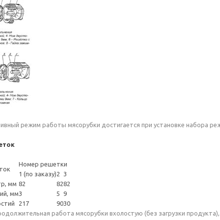
вный режим работы мясорубки достигается при установке набора реж
еток
Номер решетки
ток
1 (по заказу)
2
3
р, мм
82
82
82
ий, мм
3
5
9
рстий
217
90
30
родолжительная работа мясорубки вхолостую (без загрузки продукта),