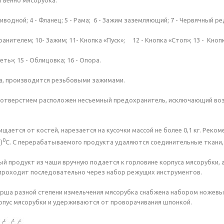
ственно мясорубка.
риводной; 4 - Фланец; 5 - Рама; 6 - Зажим заземляющий; 7 - Червячный 
ранителем; 10- Зажим; 11- Кнопка «Пуск»; 12 - Кнопка «Стоп»; 13 - Кноп
еть»; 15 - Облицовка; 16 - Опора.
а, производится резьбовыми зажимами.
 отверстием расположен несъемный предохранитель, исключающий воз
.
ищается от костей, нарезается на кусочки массой не более 0,1 кг. Ре
0
)
С. С перерабатываемого продукта удаляются соединительные ткани,
 продукт из чаши вручную подается к горловине корпуса мясорубки,
проходит последовательно через набор режущих инструментов.
рша разной степени измельчения мясорубка снабжена набором ножевы
рпус мясорубки и удерживаются от проворачивания шпонкой.