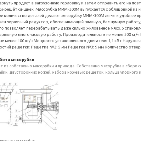
ернуть продукт в загрузочную горловину и затем отправить его на пов
жи-решётки-шнек. Мясорубка МИМ-300М выпускается с облицовкой из 
е количество деталей делают мясорубку МИМ-300М легче и удобнее пр
ён червячный редуктор, обеспечивающий плавную, бесшумную работ
то позволяет перерабатывать даже сильно жилованное мясо. Установ
ерывную многочасовую работу. Производительность не менее 300 кг/
не менее 100 кг/ч Мощность установленного двигателя 1,1 кВт Наружн
стий решетки: Решетка №2: 5 мм Решетка №3: 9 мм Количество отверс
абота мясорубки
т из собственно мясорубки и привода. Собственно мясорубка в сборе 
айки, двусторонних ножей, набора ножевых решеток, кольца упорного 