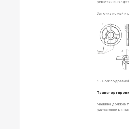
решетки выходят 
Заточка ножей и
1 - Нож подрезной
Транспортиров
Машина должна тр
распаковки машин