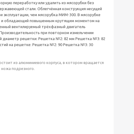
торную переработку или удалить из мясорубки без
нержавеющей стали. Облегчённая конструкция несущей
и эксплуатации, чем мясорубка МИМ-300. В мясорубке
у, и обладающий повышенным крутящим моментом на
ленный вентилируемый трёхфазный двигатель
ч Производительность при повторном измельчении
ый диаметр решетки: Решетка №2: 82 мм Решетка №3: 82
тий на решетке: Решетка №2: 90 Решетка №3: 30
состоит из алюминиевого корпуса, в котором вращается
и ножа подрезного.