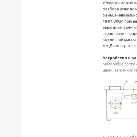
«Реверс» можно в
разбора узла: но
рамы, минимально
МИМ-300М примен
выходном валу, ч
гарантирует непр
котлетной массы 
мм Диаметр отвер
Устройство и р
Мясорубка состои
шнек, зажимной г