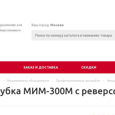
орудование для
Ваш город:
Москва
общественного
И
ЗАКАЗ И ДОСТАВКА
СКИДКИ
г
-
Механическое оборудование
-
Профессиональные мясорубки
-
Мясо
убка МИМ-300М с реверс