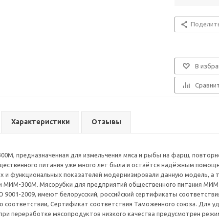
Поделит
В избра
Сравни
Характеристики
Отзывы
0М, предназначенная для измельчения мяса и рыбы на фарш, повторно
ественного питания уже много лет была и остаётся надёжным помощн
 и функциональных показателей модернизировали данную модель, а та
и МИМ-300М. Мясорубки для предприятий общественного питания МИМ-
O 9001-2009, имеют белорусский, российский сертификаты соответств
о соответствии, Сертификат соответствия Таможенного союза. Для у
при переработке мясопродуктов низкого качества предусмотрен режим 