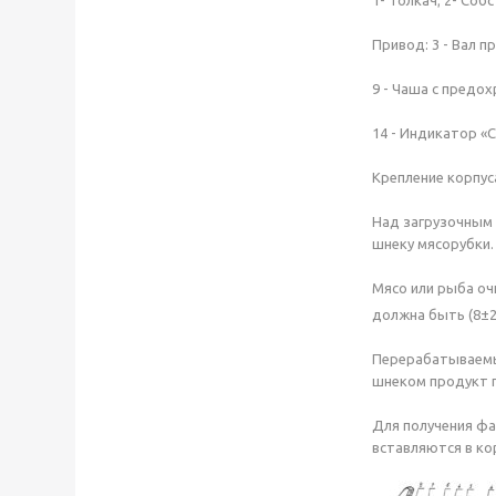
1- Толкач; 2- Соб
Привод: 3 - Вал п
9 - Чаша с предох
14 - Индикатор «С
Крепление корпус
Над загрузочным
шнеку мясорубки
Мясо или рыба оч
должна быть (8±2
Перерабатываемый
шнеком продукт 
Для получения фа
вставляются в ко