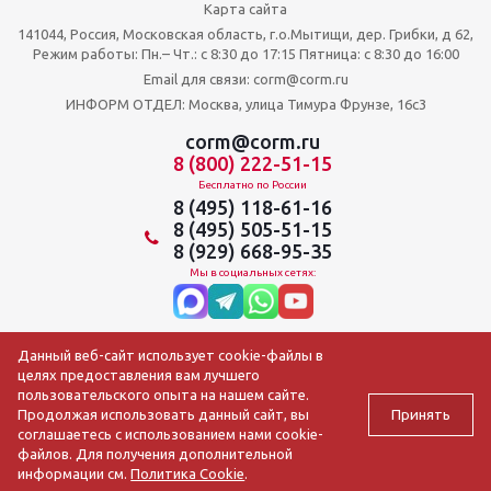
Карта сайта
141044, Россия, Московская область, г.о.Мытищи, дер. Грибки, д 62,
Режим работы: Пн.– Чт.: с 8:30 до 17:15 Пятница: c 8:30 до 16:00
Email для связи: corm@corm.ru
ИНФОРМ ОТДЕЛ: Москва, улица Тимура Фрунзе, 16с3
corm@corm.ru
8 (800) 222-51-15
Бесплатно по России
8 (495) 118-61-16
8 (495) 505-51-15
8 (929) 668-95-35
Мы в социальных сетях:
Данный веб-сайт использует cookie-файлы в
целях предоставления вам лучшего
пользовательского опыта на нашем сайте.
Принять
Продолжая использовать данный сайт, вы
соглашаетесь с использованием нами cookie-
файлов. Для получения дополнительной
2009-2026 © АО ЦОРМ «Торгтехника»
информации см.
Политика Cookie
.