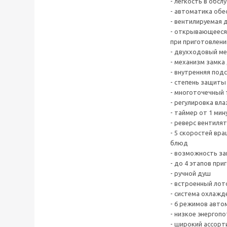
- легкость в обсл
- автоматика об
- вентилируемая 
- открывающееся 
при приготовлени
- двухходовый ме
- механизм замка
- внутренняя под
- степень защиты
- многоточечный 
- регулировка вл
- таймер от 1 мин
- реверс вентиля
- 5 скоростей вр
блюд
- возможность за
- до 4 этапов пр
- ручной душ
- встроенный лот
- система охлажд
- 6 режимов авто
- низкое энергоп
- широкий ассорт