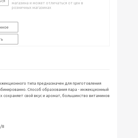
ься
магазина и может отличаться от цен в
розничных магазинах
нное
ть
нжекционного типа предназначен для приготовления
бинированно. Способ образования пара - инжекционный
х сохраняет свой вкус и аромат, большинство витаминов
/8