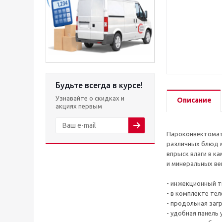
Будьте всегда в курсе!
Узнавайте о скидках и
Описание
акциях первым
Пароконвектомат 
различных блюд м
впрыск влаги в к
и минеральных ве
- инжекционный т
- в комплекте те
- продольная загр
- удобная панель