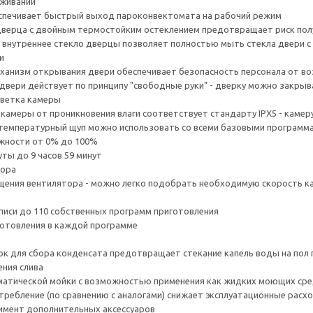
уживании
еспечивает быстрый выход пароконвектомата на рабочий режим
дверца с двойным термостойким остеклением предотвращает риск полу
внутреннее стекло дверцы позволяет полностью мыть стекла двери с
и
ханизм открывания двери обеспечивает безопасность персонала от во
 двери действует по принципу "свободные руки" - дверку можно закры
светка камеры
 камеры от проникновения влаги соответствует стандарту IPX5 - каме
температурный щуп можно использовать со всеми базовыми программа
ажности от 0% до 100%
уты до 9 часов 59 минут
тора
ащения вентилятора - можно легко подобрать необходимую скорость ка
писи до 110 собственных программ приготовления
иготовления в каждой программе
ок для сбора конденсата предотвращает стекание капель воды на пол
ения слива
матической мойки с возможностью применения как жидких моющих сред
отребление (по сравнению с аналогами) снижает эксплуатационные рас
имент дополнительных аксессуаров