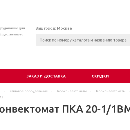
орудование для
Ваш город:
Москва
общественного
И
ЗАКАЗ И ДОСТАВКА
СКИДКИ
г
-
Тепловое оборудование
-
Пароконвектоматы
-
Пароконвектоматы
-
13
онвектомат ПКА 20-1/1ВМ