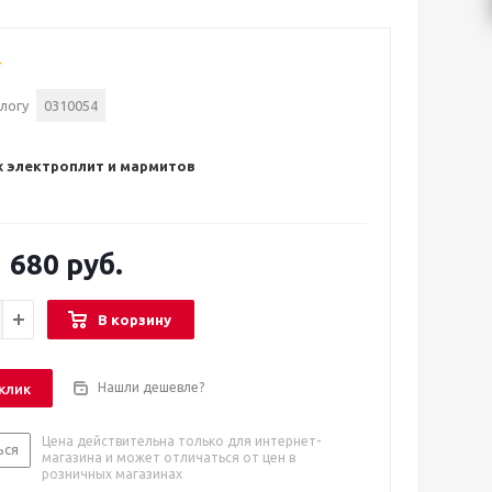
логу
0310054
 электроплит и мармитов
 680 руб.
В корзину
Нашли дешевле?
 клик
Цена действительна только для интернет-
ься
магазина и может отличаться от цен в
розничных магазинах