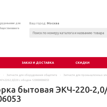
орудование для
Ваш город:
Москва
общественного
И
ЗАКАЗ И ДОСТАВКА
СКИДКИ
г
-
Запчасти для оборудования общепита
-
Запчасти для промышленных эл
Ч-220-2,0/220 с ободом 120000006053
рка бытовая ЭКЧ-220-2,0/
06053