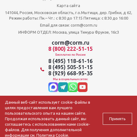
Карта сайта
141044, Россия, Московская область, г.о.Мытищи, дер. Грибки, д 62,
Режим работы: Пн.– Чт.: с 8:30 до 17:15 Пятница: c 8:30 до 16:00
Email для связи: corm@corm.ru
ИНФОРМ ОТДЕЛ: Москва, улица Тимура Фрунзе, 16с3
corm@corm.ru
8 (800) 222-51-15
Бесплатно по России
8 (495) 118-61-16
8 (495) 505-51-15
8 (929) 668-95-35
Мы в социальных сетях:
Данный веб-сайт использует cookie-файлы в
целях предоставления вам лучшего
пользовательского опыта на нашем сайте.
Принять
Продолжая использовать данный сайт, вы
соглашаетесь с использованием нами cookie-
файлов. Для получения дополнительной
2009-2026 © АО ЦОРМ «Торгтехника»
информации см.
Политика Cookie
.