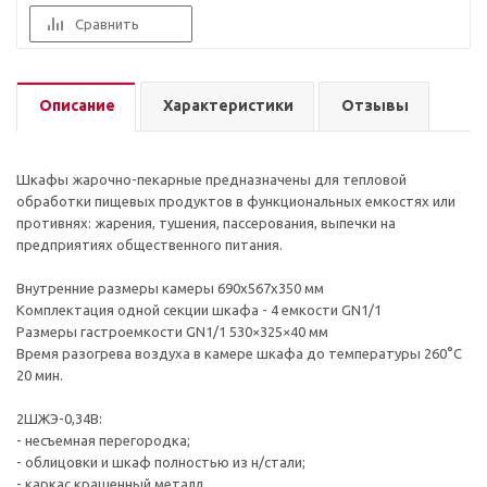
Сравнить
Описание
Характеристики
Отзывы
Шкафы жарочно-пекарные предназначены для тепловой
обработки пищевых продуктов в функциональных емкостях или
противнях: жарения, тушения, пассерования, выпечки на
предприятиях общественного питания.
Внутренние размеры камеры 690х567х350 мм
Комплектация одной секции шкафа - 4 емкости GN1/1
Размеры гастроемкости GN1/1 530×325×40 мм
Время разогрева воздуха в камере шкафа до температуры 260°С
20 мин.
2ШЖЭ-0,34В:
- несъемная перегородка;
- облицовки и шкаф полностью из н/стали;
- каркас крашенный металл.