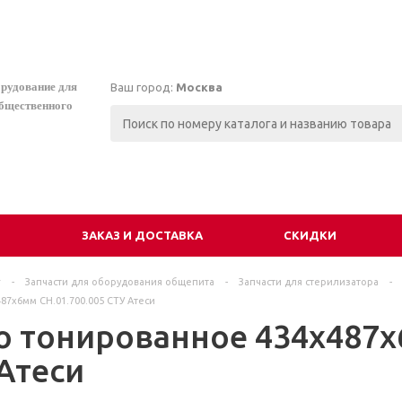
орудование для
Ваш город:
Москва
общественного
И
ЗАКАЗ И ДОСТАВКА
СКИДКИ
г
-
Запчасти для оборудования общепита
-
Запчасти для стерилизатора
-
87х6мм СН.01.700.005 СТУ Атеси
о тонированное 434х487х
 Атеси