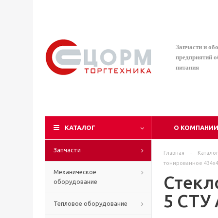
Запчасти и об
предприятий 
питания
КАТАЛОГ
О КОМПАНИ
Запчасти
Главная
-
Катало
тонированное 434х4
Механическое
Стекл
оборудование
5 СТУ
Тепловое оборудование