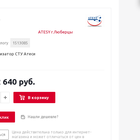
ATESY г.Люберцы
логу
1513085
лизатор СТУ Атеси
 640 руб.
В корзину
Нашли дешевле?
 клик
Цена действительна только для интернет-
ься
магазина и может отличаться от цен в