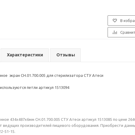
В избра
Сравни
Характеристики
Отзывы
ное экран СН.01.700.005 для стерилизатора СТУ Атеси
 используются петли артикул 1513094
ное 434х487х6мм СН.01.700.005 СТУ Атеси артикул 1513085 по цене 2640
т ведущих производителей пищевого оборудования. Приобрести данный 
22-51-15.