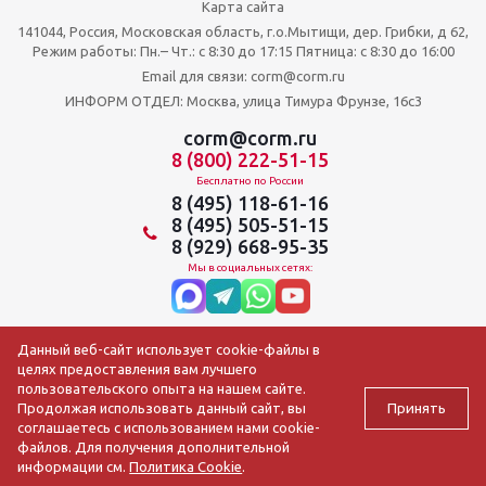
Карта сайта
141044, Россия, Московская область, г.о.Мытищи, дер. Грибки, д 62,
Режим работы: Пн.– Чт.: с 8:30 до 17:15 Пятница: c 8:30 до 16:00
Email для связи: corm@corm.ru
ИНФОРМ ОТДЕЛ: Москва, улица Тимура Фрунзе, 16с3
corm@corm.ru
8 (800) 222-51-15
Бесплатно по России
8 (495) 118-61-16
8 (495) 505-51-15
8 (929) 668-95-35
Мы в социальных сетях:
Данный веб-сайт использует cookie-файлы в
целях предоставления вам лучшего
пользовательского опыта на нашем сайте.
Принять
Продолжая использовать данный сайт, вы
соглашаетесь с использованием нами cookie-
файлов. Для получения дополнительной
2009-2026 © АО ЦОРМ «Торгтехника»
информации см.
Политика Cookie
.