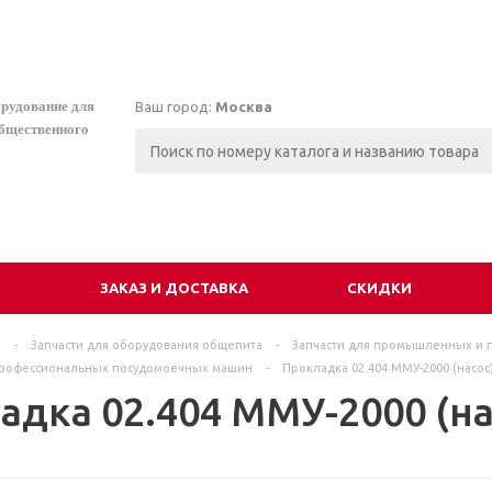
орудование для
Ваш город:
Москва
общественного
И
ЗАКАЗ И ДОСТАВКА
СКИДКИ
г
-
Запчасти для оборудования общепита
-
Запчасти для промышленных и 
рофессиональных посудомоечных машин
-
Прокладка 02.404 ММУ-2000 (насос
адка 02.404 ММУ-2000 (на