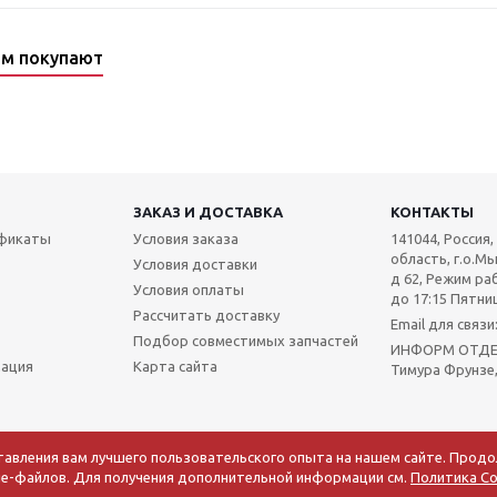
ом покупают
ЗАКАЗ И ДОСТАВКА
КОНТАКТЫ
ификаты
Условия заказа
141044, Россия
область, г.о.Мы
Условия доставки
д 62, Режим раб
Условия оплаты
до 17:15 Пятниц
Рассчитать доставку
Email для связ
Подбор совместимых запчастей
ИНФОРМ ОТДЕЛ:
мация
Карта сайта
Тимура Фрунзе,
тавления вам лучшего пользовательского опыта на нашем сайте. Прод
kie-файлов. Для получения дополнительной информации см.
Политика Co