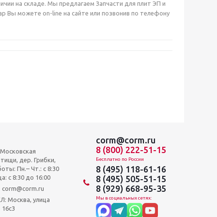
ичии на складе. Мы предлагаем Запчасти для плит ЭП и
 Вы можете on-line на сайте или позвонив по телефону
corm@corm.ru
8 (800) 222-51-15
, Московская
тищи, дер. Грибки,
Бесплатно по России
8 (495) 118-61-16
оты: Пн.– Чт.: с 8:30
а: c 8:30 до 16:00
8 (495) 505-51-15
8 (929) 668-95-35
и: corm@corm.ru
Мы в социальных сетях:
 Москва, улица
 16с3