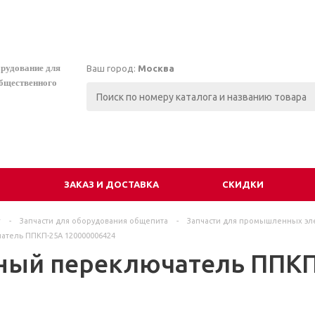
орудование для
Ваш город:
Москва
общественного
И
ЗАКАЗ И ДОСТАВКА
СКИДКИ
г
-
Запчасти для оборудования общепита
-
Запчасти для промышленных эл
атель ППКП-25А 120000006424
ный переключатель ППКП