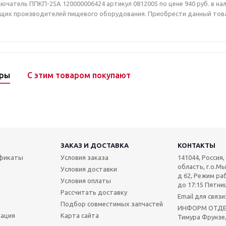
чатель ППКП-25А 120000006424 артикул 0812005 по цене 940 руб. в нал
ущих производителей пищевого оборудования. Приобрести данный товар
ары
С этим товаром покупают
ЗАКАЗ И ДОСТАВКА
КОНТАКТЫ
ификаты
Условия заказа
141044, Россия
область, г.о.Мы
Условия доставки
д 62, Режим раб
Условия оплаты
до 17:15 Пятниц
Рассчитать доставку
Email для связ
Подбор совместимых запчастей
ИНФОРМ ОТДЕЛ:
мация
Карта сайта
Тимура Фрунзе,