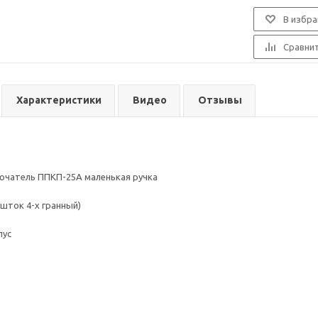
В избра
Сравни
Характеристики
Видео
Отзывы
ючатель ППКП-25А маленькая ручка
(шток 4-х гранный)
пус