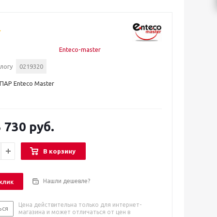
Enteco-master
логу
0219320
ПАР Enteco Master
 730 руб.
В корзину
Нашли дешевле?
 клик
Цена действительна только для интернет-
ься
магазина и может отличаться от цен в