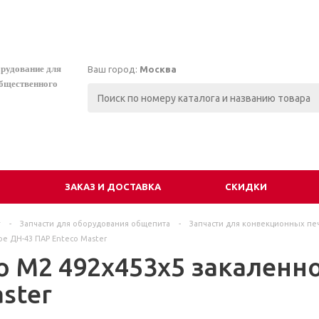
орудование для
Ваш город:
Москва
общественного
И
ЗАКАЗ И ДОСТАВКА
СКИДКИ
г
-
Запчасти для оборудования общепита
-
Запчасти для конвекционных пе
ое ДН-43 ПАР Enteco Master
о М2 492х453х5 закаленно
ster