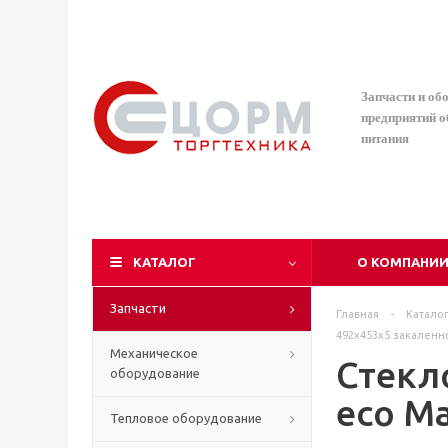
Запчасти и об
предприятий 
питания
КАТАЛОГ
О КОМПАНИ
Запчасти
Главная
-
Катало
492х453х5 закаленн
Механическое
Стекл
оборудование
eco Ma
Тепловое оборудование