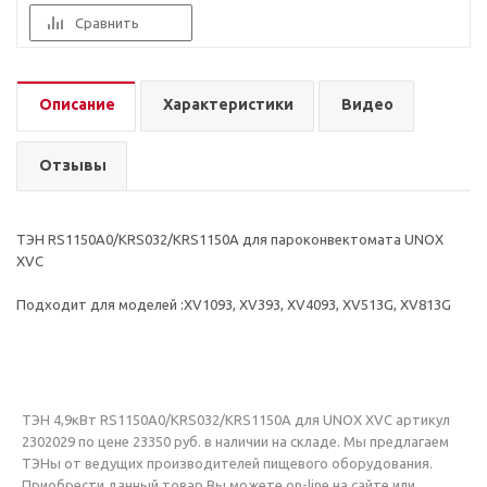
Сравнить
Описание
Характеристики
Видео
Отзывы
ТЭН RS1150A0/KRS032/KRS1150A для пароконвектомата UNOX
XVC
Подходит для моделей :XV1093, XV393, XV4093, XV513G, XV813G
ТЭН 4,9кВт RS1150A0/KRS032/KRS1150A для UNOX XVC артикул
2302029 по цене 23350 руб. в наличии на складе. Мы предлагаем
ТЭНы от ведущих производителей пищевого оборудования.
Приобрести данный товар Вы можете on-line на сайте или