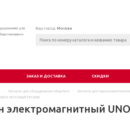
орудование для
Ваш город:
Москва
общественного
И
ЗАКАЗ И ДОСТАВКА
СКИДКИ
г
-
Запчасти для оборудования общепита
-
Запчасти для пароконвектомато
UNOX VE1135A0/KTB1500A
н электромагнитный UNO