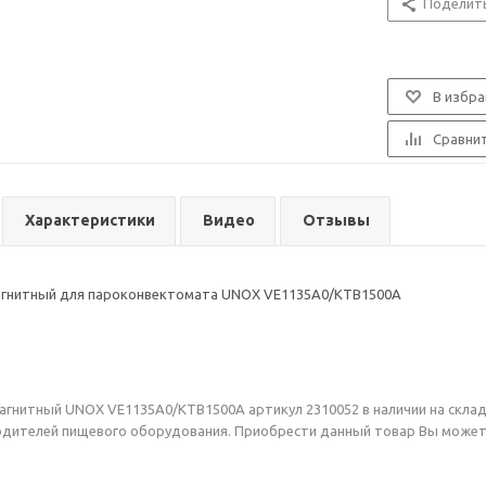
Поделит
В избра
Сравни
Характеристики
Видео
Отзывы
агнитный для пароконвектомата UNOX VE1135A0/KTB1500A
агнитный UNOX VE1135A0/KTB1500A артикул 2310052 в наличии на скла
дителей пищевого оборудования. Приобрести данный товар Вы можете on