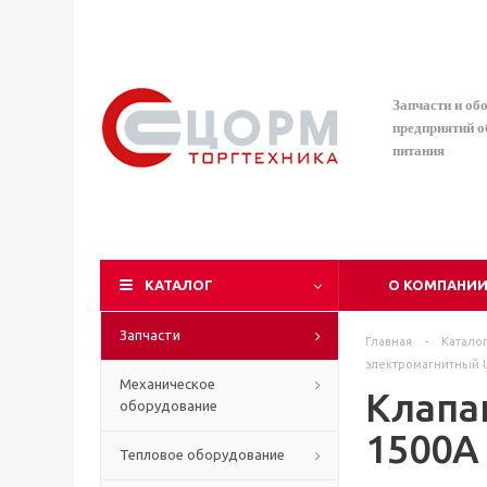
Запчасти и об
предприятий 
питания
КАТАЛОГ
О КОМПАНИ
Запчасти
Главная
-
Катало
электромагнитный 
Механическое
Клапа
оборудование
1500A
Тепловое оборудование