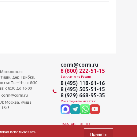
corm@corm.ru
8 (800) 222-51-15
, Московская
тищи, дер. Грибки,
Бесплатно по России
8 (495) 118-61-16
оты: Пн.– Чт.: с 8:30
а: c 8:30 до 16:00
8 (495) 505-51-15
8 (929) 668-95-35
и: corm@corm.ru
Мы в социальных сетях:
 Москва, улица
 16с3
ЗАКАЗАТЬ ЗВОНОК
олжая использовать
Принять