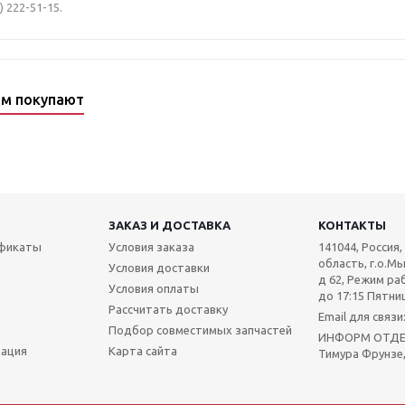
 222-51-15.
ом покупают
ЗАКАЗ И ДОСТАВКА
КОНТАКТЫ
ификаты
Условия заказа
141044, Россия
область, г.о.Мы
Условия доставки
д 62, Режим раб
Условия оплаты
до 17:15 Пятниц
Рассчитать доставку
Email для связ
Подбор совместимых запчастей
ИНФОРМ ОТДЕЛ:
мация
Карта сайта
Тимура Фрунзе,