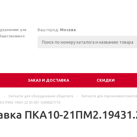
орудование для
Ваш город:
Москва
общественного
И
ЗАКАЗ И ДОСТАВКА
СКИДКИ
г
-
Запчасти для оборудования общепита
-
Запчасти для пароконвектомато
-21ПМ2.19431.22.03.001 12000027776
авка ПКА10-21ПМ2.19431.2