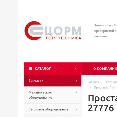
Запчасти и об
предприятий 
питания
КАТАЛОГ
О КОМПАНИ
Запчасти
Главная
-
Катало
-
Проставка ПКА10
Механическое
Прост
оборудование
27776
Тепловое оборудование