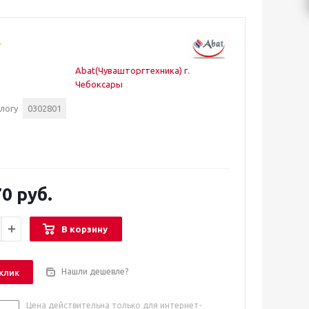
Abat(Чувашторгтехника) г.
Чебоксары
логу
0302801
0 руб.
В корзину
Нашли дешевле?
 клик
Цена действительна только для интернет-