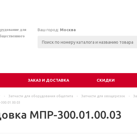
орудование для
Ваш город:
Москва
общественного
И
ЗАКАЗ И ДОСТАВКА
СКИДКИ
г
-
Запчасти для оборудования общепита
-
Запчасти для овощерезок
-
З
300.01.00.03
овка МПР-300.01.00.03