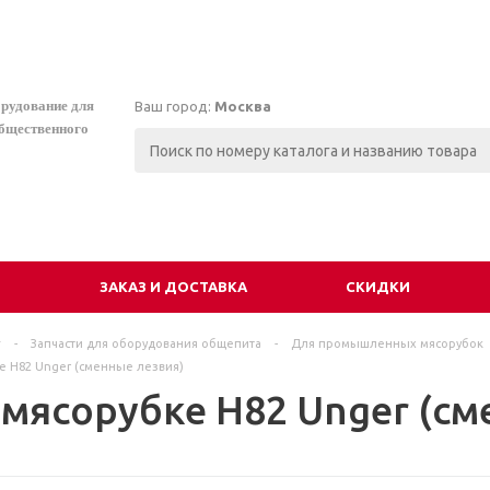
орудование для
Ваш город:
Москва
общественного
И
ЗАКАЗ И ДОСТАВКА
СКИДКИ
г
-
Запчасти для оборудования общепита
-
Для промышленных мясорубок
е Н82 Unger (сменные лезвия)
 мясорубке Н82 Unger (см