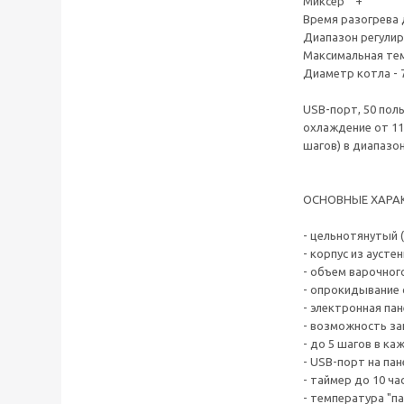
Миксер +
Время разогрева д
Диапазон регулир
Максимальная тем
Диаметр котла - 
USB-порт, 50 поль
охлаждение от 110
шагов) в диапазон
ОСНОВНЫЕ ХАРАК
- цельнотянутый 
- корпус из ауст
- объем варочного
- опрокидывание
- электронная пан
- возможность за
- до 5 шагов в к
- USB-порт на па
- таймер до 10 ча
- температура "п