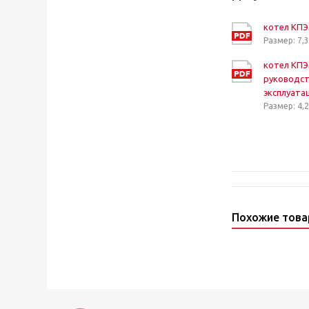
котел КП
Размер: 7,
котел КП
руководст
эксплуата
Размер: 4,
Похожие тов