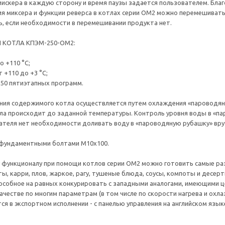
искера в каждую сторону и время паузы задается пользователем. Благ
я миксера и функции реверса в котлах серии ОМ2 можно перемешивать
ь, если необходимости в перемешивании продукта нет.
КОТЛА КПЭМ-250-ОМ2:
о +110 °С;
 +110 до +3 °С;
 50 пятиэтапных программ.
ния содержимого котла осуществляется путем охлаждения «пароводян
а происходит до заданной температуры. Контроль уровня воды в «па
вателя нет необходимости доливать воду в «пароводяную рубашку» вру
 фундаментными болтами М10х100.
 функционалу при помощи котлов серии ОМ2 можно готовить самые раз
ты, карри, плов, жаркое, рагу, тушеные блюда, соусы, компоты и десер
особное на равных конкурировать с западными аналогами, имеющими цену
качестве по многим параметрам (в том числе по скорости нагрева и охл
я в экспортном исполнении - с панелью управления на английском язык