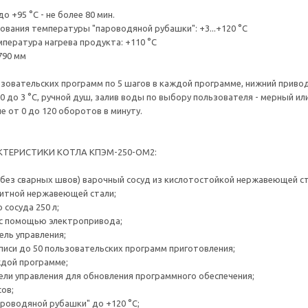
о +95 °C - не более 80 мин.
ования температуры "пароводяной рубашки": +3...+120 °C
пература нагрева продукта: +110 °C
790 мм
зовательских программ по 5 шагов в каждой программе, нижний привод м
 до 3 °С, ручной душ, залив воды по выбору пользователя - мерный или
е от 0 до 120 оборотов в минуту.
ТЕРИСТИКИ КОТЛА КПЭМ-250-ОМ2:
(без сварных швов) варочный сосуд из кислотостойкой нержавеющей ст
енитной нержавеющей стали;
 сосуда 250 л;
 с помощью электропривода;
ель управления;
писи до 50 пользовательских программ приготовления;
аждой программе;
нели управления для обновления программного обеспечения;
сов;
ароводяной рубашки" до +120 °С;