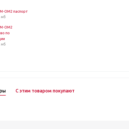
ЭМ-ОМ2 паспорт
3 мб
ЭМ-ОМ2
во по
ции
2 мб
ары
С этим товаром покупают