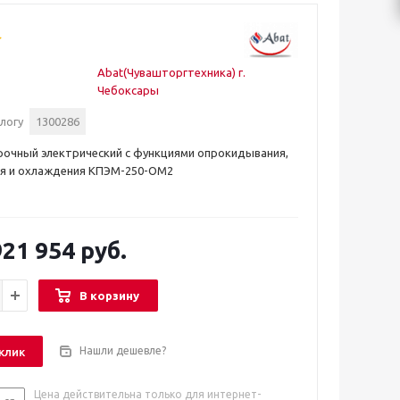
Abat(Чувашторгтехника) г.
Чебоксары
логу
1300286
рочный электрический с функциями опрокидывания,
я и охлаждения КПЭМ-250-ОМ2
21 954 руб.
В корзину
Нашли дешевле?
 клик
Цена действительна только для интернет-