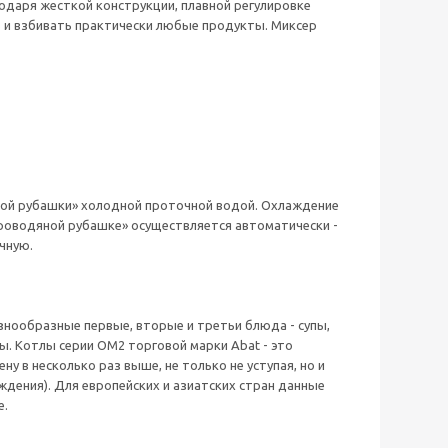
одаря жесткой конструкции, плавной регулировке
 и взбивать практически любые продукты. Миксер
ой рубашки» холодной проточной водой. Охлаждение
роводяной рубашке» осуществляется автоматически -
чную.
нообразные первые, вторые и третьи блюда - супы,
ты. Котлы серии ОМ2 торговой марки Abat - это
 в несколько раз выше, не только не уступая, но и
аждения). Для европейских и азиатских стран данные
е.