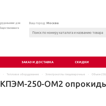
орудование для
Ваш город:
Москва
общественного
И
ЗАКАЗ И ДОСТАВКА
СКИДКИ
г
-
Тепловое оборудование
-
Электрокотлы пищеварочные
-
Объем-250
 КПЭМ-250-ОМ2 опрокид