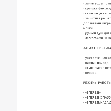
- залив воды по 
- крышка фиксиру
- газовые упоры 
- защитная решет
добавления ингре
мойки;
- ручной душ для 
- легкосъемный м
ХАРАКТЕРИСТИКИ
- ужесточенная к
- нижний привод;
- ступенчатая рег
- реверс.
РЕЖИМЫ РАБОТЫ 
- «ВПЕРЕД»;
- «ВПЕРЕД С ПАУЗ
- «ВПЕРЕД/НАЗАД