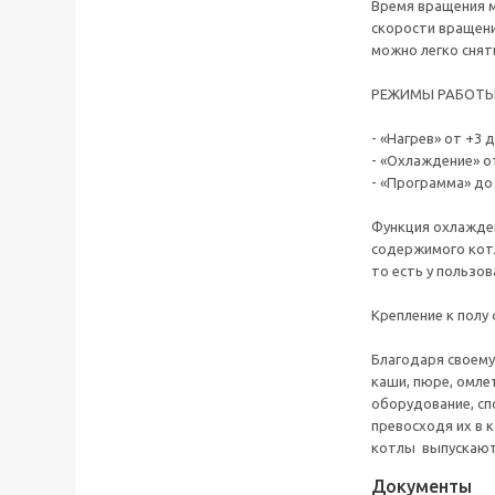
Время вращения м
скорости вращени
можно легко снят
РЕЖИМЫ РАБОТЫ 
- «Нагрев» от +3 д
- «Охлаждение» от
- «Программа» до
Функция охлажде
содержимого котл
то есть у пользо
Крепление к полу
Благодаря своему
каши, пюре, омле
оборудование, сп
превосходя их в 
котлы выпускаютс
Документы