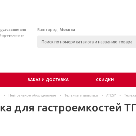
орудование для
Ваш город:
Москва
общественного
И
ЗАКАЗ И ДОСТАВКА
СКИДКИ
г
-
Нейтральное оборудование
-
Тележки и шпильки
-
ATESY
-
Тележк
а для гастроемкостей ТГ-