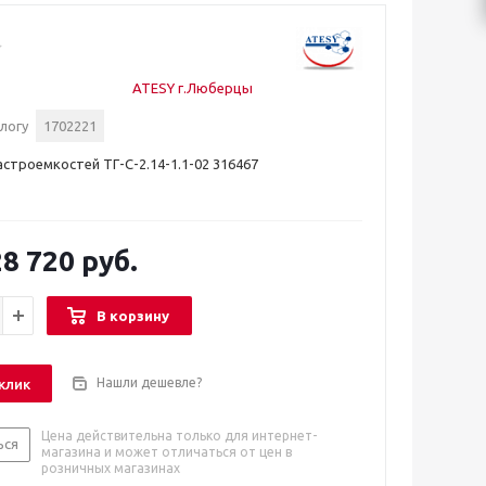
ATESY г.Люберцы
логу
1702221
астроемкостей ТГ-С-2.14-1.1-02 316467
8 720 руб.
В корзину
Нашли дешевле?
 клик
Цена действительна только для интернет-
ься
магазина и может отличаться от цен в
розничных магазинах