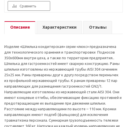
Сравнить
Описание
Характеристики
Отзывы
Изделие «Шпилька кондитерская» серии «люкс» предназначена
для технологического хранения и транспортировки Подносов
350х600мм внутри цеха, а также по территории предприятия..
Шпилька для гастроемкостей имеет сварную конструкцию. Рамы
шпильки изготовлены из нержавеющей трубы AISI 304 сечением
25х25 мм. Рамы приварены друг к другу посредством перемычек
из профильной нержавеющей трубы. К рамам приварены 12 пар
направляющих для размещения гастроемкостей GN2/1.
Направляющие изготовлены из нержавеющей стали AISI 304. Они
имеют концевые отгибы, обеспечивающие фиксацию противней и
предотвращающие их выпадение при движении шпильки.
Расстояние между направляющими по высоте – 110 мм. Кромки
направляющих имеют подгиб (фальцовку) для исключения
травматизма персонала. Суммарная грузоподъемность тележки
составляет 160 кг. Нагрузка на каждый уровень направляющих не