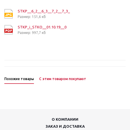
STKP__6_2__6_3__7_2__7_3_
Размер: 151,6 кб
STKP_i_STKO__01.10.19__0
Размер: 997,7 кб
Похожие товары
С этим товаром покупают
О КОМПАНИИ
ЗАКАЗ И ДОСТАВКА