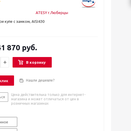
ATESY г.Люберцы
и купе с замком, AISI430
1 870 руб.
В корзину
Нашли дешевле?
 клик
Цена действительна только для интернет-
ься
магазина и может отличаться от цен в
розничных магазинах
нное