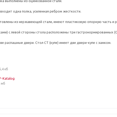
нка выполнены из оцинкованной стали.
 входит одна полка, усиленная ребром жесткости.
товлены из нержавеющей стали, имеют пластиковую опорную часть и ре
иками) с левой стороны стола расположены три гастронормированных 
две распашные двери. Стол СТ (купе) имеет две двери-купе с замком.
5,4 кб
F-Katalog
8 мб