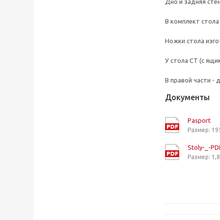
Дно и задняя сте
В комплект стола
Ножки стола изго
У стола СТ (с ящ
В правой части - 
Документы
Pasport
Размер: 19
Stoly-_-PD
Размер: 1,