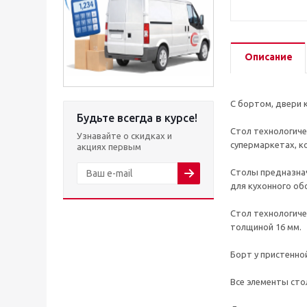
Описание
С бортом, двери к
Будьте всегда в курсе!
Стол технологиче
Узнавайте о скидках и
супермаркетах, 
акциях первым
Столы предназнач
для кухонного об
Стол технологиче
толщиной 16 мм.
Борт у пристенно
Все элементы стол