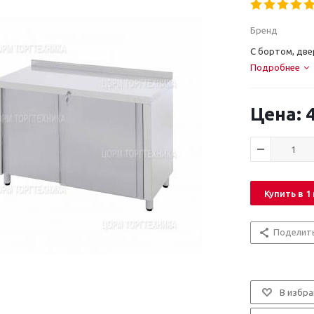
Бренд
С бортом, двер
Подробнее
4
Купить в 1
Поделит
В избра