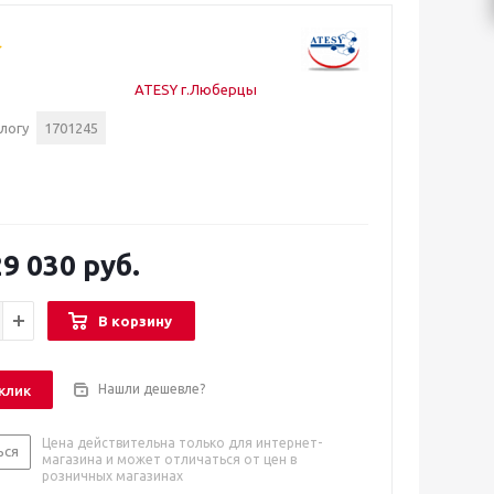
ATESY г.Люберцы
логу
1701245
9 030 руб.
В корзину
Нашли дешевле?
 клик
Цена действительна только для интернет-
ься
магазина и может отличаться от цен в
розничных магазинах