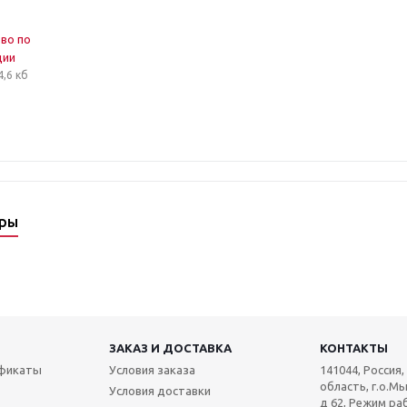
во по
ции
4,6 кб
ары
ЗАКАЗ И ДОСТАВКА
КОНТАКТЫ
ификаты
Условия заказа
141044, Россия
область, г.о.Мы
Условия доставки
д 62, Режим раб