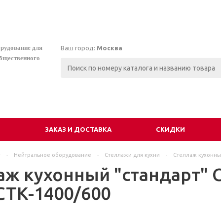
орудование для
Ваш город:
Москва
общественного
И
ЗАКАЗ И ДОСТАВКА
СКИДКИ
г
-
Нейтральное оборудование
-
Стеллажи для кухни
-
Стеллаж кухонный
аж кухонный "стандарт" С
СТК-1400/600