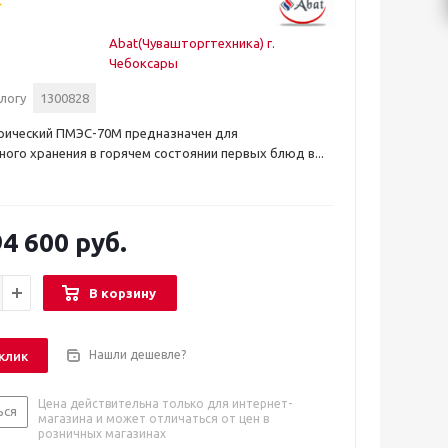
Abat(Чувашторгтехника) г.
Чебоксары
логу
1300828
рический ПМЭС-70М предназначен для
ого хранения в горячем состоянии первых блюд в...
4 600 руб.
В корзину
Нашли дешевле?
 клик
Цена действительна только для интернет-
ься
магазина и может отличаться от цен в
розничных магазинах