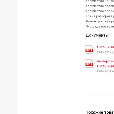
Количество конфо
Количество перек
Количество полок 
Время разогрева р
Диаметр конфорк
Площадь поверхно
Документы
ПМЭС-70М
Размер: 79,
паспорт м
ПМЭС-70М
Размер: 1 
Похожие тов