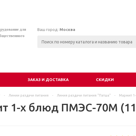
орудование для
Ваш город:
Москва
общественного
И
ЗАКАЗ И ДОСТАВКА
СКИДКИ
г
-
Линии раздачи питания
-
Линия раздачи питания "Патша"
-
Мармит 1-
т 1-х блюд ПМЭС-70М (11