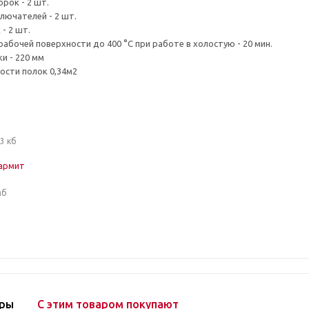
рок - 2 шт.
лючателей - 2 шт.
- 2 шт.
абочей поверхности до 400 °С при работе в холостую - 20 мин.
и - 220 мм
сти полок 0,34м2
3 кб
армит
мб
ары
С этим товаром покупают