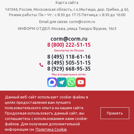
Карта сайта
141044, Россия, Московская область, г.о.Мытищи, дер. Грибки, д 62,
Режим работы: Пн.– Чт.: с 8:30 до 17:15 Пятница: c 8:30 до 16:00
Email для связи: corm@corm.ru
ИНФОРМ ОТДЕЛ: Москва, улица Тимура Фрунзе, 16с3
corm@corm.ru
8 (800) 222-51-15
Бесплатно по России
8 (495) 118-61-16
8 (495) 505-51-15
8 (929) 668-95-35
Мы в социальных сетях:
Данный веб-сайт использует cookie-файлы в
целях предоставления вам лучшего
пользовательского опыта на нашем сайте.
Принять
Продолжая использовать данный сайт, вы
соглашаетесь с использованием нами cookie-
файлов. Для получения дополнительной
2009-2026 © АО ЦОРМ «Торгтехника»
информации см.
Политика Cookie
.