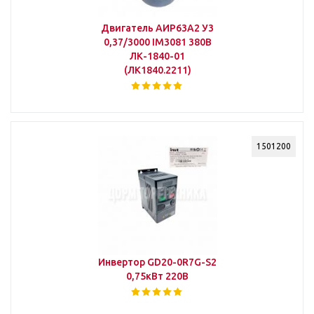
Двигатель АИР63А2 У3
0,37/3000 IM3081 380В
ЛК-1840-01
(ЛК1840.2211)
1501200
Инвертор GD20-0R7G-S2
0,75кВт 220В