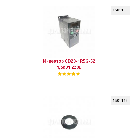
1501153
Инвертор GD20-1R5G-S2
1,5кВт 220В
1501163