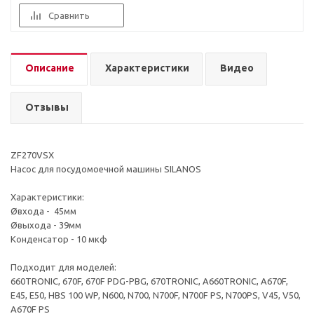
Сравнить
Описание
Характеристики
Видео
Отзывы
ZF270VSX
Насос для посудомоечной машины SILANOS
Характеристики:
Øвхода - 45мм
Øвыхода - 39мм
Конденсатор - 10 мкф
Подходит для моделей:
660TRONIC, 670F, 670F PDG-PBG, 670TRONIC, A660TRONIC, A670F,
E45, E50, HBS 100 WP, N600, N700, N700F, N700F PS, N700PS, V45, V50,
A670F PS