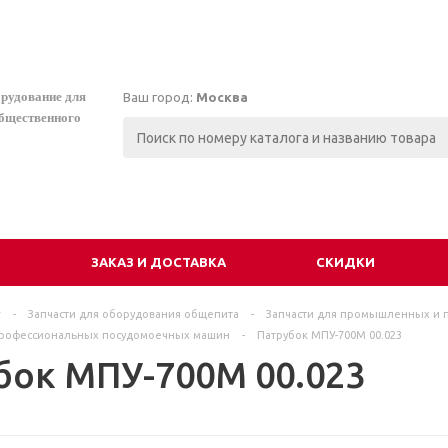
орудование для
Ваш город:
Москва
общественного
И
ЗАКАЗ И ДОСТАВКА
СКИДКИ
г
-
Запчасти для оборудования общепита
-
Запчасти для промышленных и 
рофессиональных посудомоечных машин
-
Патрубок МПУ-700М 00.023
бок МПУ-700М 00.023