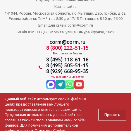
Карта сайта
141044, Россия, Московская область, г.о.Мытищи, дер. Грибки, д 62,
Режим работы: Пн.– Чт.: с 8:30 до 17:15 Пятница: c 8:30 до 16:00
Email для связи: corm@corm.ru
ИНФОРМ ОТДЕЛ: Москва, улица Тимура Фрунзе, 16с3
corm@corm.ru
8 (800) 222-51-15
Бесплатно по России
8 (495) 118-61-16
8 (495) 505-51-15
8 (929) 668-95-35
Мы в социальных сетях:
Данный веб-сайт использует cookie-файлы в
целях предоставления вам лучшего
пользовательского опыта на нашем сайте.
Принять
Продолжая использовать данный сайт, вы
соглашаетесь с использованием нами cookie-
файлов. Для получения дополнительной
2009-2026 © АО ЦОРМ «Торгтехника»
информации см.
Политика Cookie
.