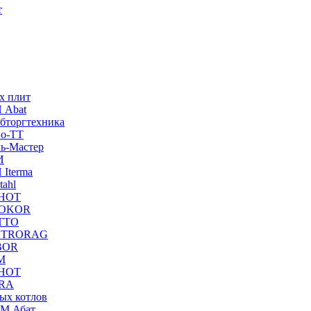
т
х плит
 Abat
бторгтехника
но-ТТ
ль-Мастер
И
 Iterma
tahl
RHOT
NDOKOR
ATTO
GASTRORAG
OBOR
М
RHOT
TRA
ых котлов
ЭМ Абат