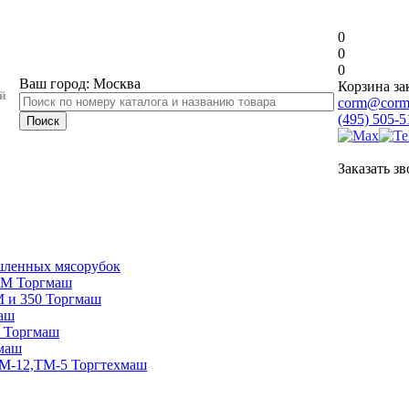
0
0
0
Ваш город:
Москва
Корзина за
й
corm@corm
(495) 505-5
Заказать з
ленных мясорубок
0М Торгмаш
М и 350 Торгмаш
аш
0 Торгмаш
маш
ТМ-12,ТМ-5 Торгтехмаш