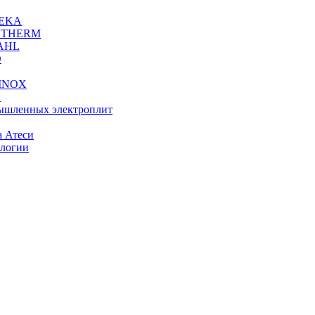
OEKA
VOTHERM
TAHL
O
OINOX
X
ышленных электроплит
 Атеси
ологии