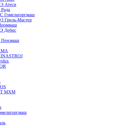
ПЭ Атеси
 Рада
ЭС Гомельторгмаш
Ф3 Гриль-Мастер
 Проммаш
ПЭ Дебис
Э Пензмаш
ERMA
OVINASTROJ
rolux
GOR
S
TOS
ПЭТ МХМ
и
омельторгмаш
аль