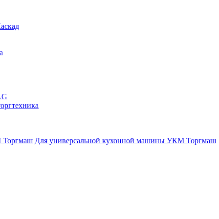
аскад
a
AG
торгтехника
Для универсальной кухонной машины УКМ Торгмаш