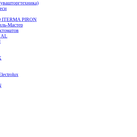
Чувашторгтехника)
еси
/20 ITERMA PIRON
иль-Мастер
ктоматов
NAL
М
X
lectrolux
N