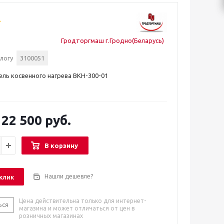
Гродторгмаш г.Гродно(Беларусь)
логу
3100051
ль косвенного нагрева ВКН-300-01
22 500 руб.
В корзину
Нашли дешевле?
 клик
Цена действительна только для интернет-
ься
магазина и может отличаться от цен в
розничных магазинах