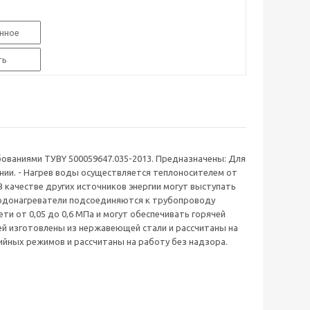
нное
ть
бованиями ТУBY 500059647.035-2013. Предназначены: Для
янии. - Нагрев воды осуществляется теплоносителем от
В качестве других источников энергии могут выступать
Водонагреватели подсоединяются к трубопроводу
и от 0,05 до 0,6 МПа и могут обеспечивать горячей
ей изготовлены из нержавеющей стали и рассчитаны на
йных режимов и рассчитаны на работу без надзора.