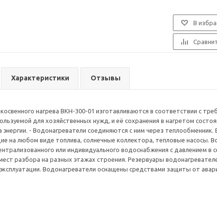
В избра
Сравни
Характеристики
Отзывы
косвенного нагрева ВКН-300-01 изготавливаются в соответствии с тре
пользуемой для хозяйственных нужд, и её сохранения в нагретом состо
а энергии. - Водонагреватели соединяются с ним через теплообменник. 
е на любом виде топлива, солнечные коллектора, тепловые насосы. 
нтрализованного или индивидуального водоснабжения с давлением в сет
мест разбора на разных этажах строения. Резервуары водонагревател
эксплуатации. Водонагреватели оснащены средствами защиты от авари