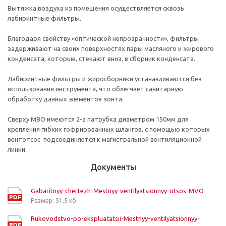
Вытяжка воздуха из помещения осуществляется сквозь
лабиринтные фильтры.
Благодаря свойству «оптической непрозрачности», фильтры
задерживают на своих поверхностях пары масляного и жирового
конденсата, которые, стекают вниз, в сборник конденсата.
Лабиринтные фильтры и жиросборники устанавливаются без
использования инструмента, что облегчает санитарную
обработку данных элементов зонта.
Сверху МВО имеются 2-а патрубка диаметром 150мм для
крепления гибких гофрированных шлангов, с помощью которых
вентотсос подсоединяется к магистральной вентиляционной
линии.
Документы
Gabaritnyy-chertezh-Mestnyy-ventilyatsionnyy-otsos-MVO
Размер: 51,5 кб
Rukovodstvo-po-ekspluatatsii-Mestnyy-ventilyatsionnyy-