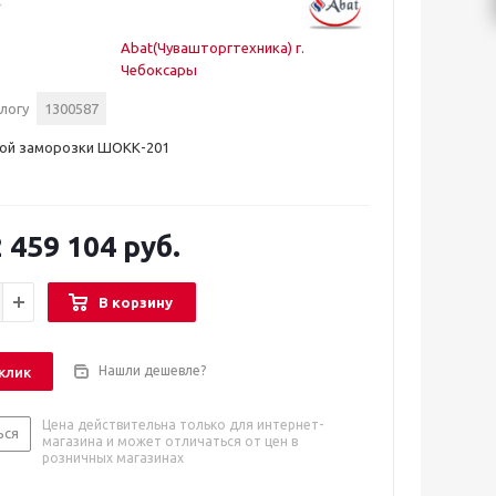
Abat(Чувашторгтехника) г.
Чебоксары
логу
1300587
ой заморозки ШОКК-201
 459 104 руб.
В корзину
Нашли дешевле?
 клик
Цена действительна только для интернет-
ься
магазина и может отличаться от цен в
розничных магазинах