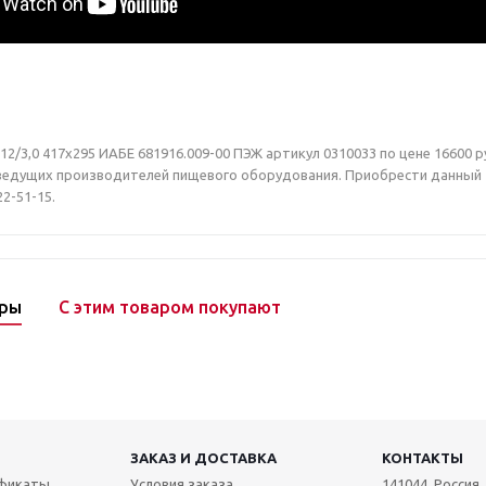
2/3,0 417х295 ИАБЕ 681916.009-00 ПЭЖ артикул 0310033 по цене 16600 р
ведущих производителей пищевого оборудования. Приобрести данный то
22-51-15.
ары
С этим товаром покупают
ЗАКАЗ И ДОСТАВКА
КОНТАКТЫ
ификаты
Условия заказа
141044, Россия