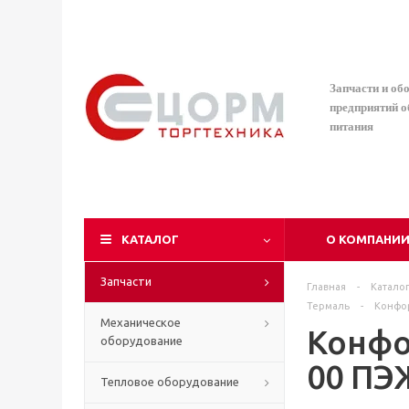
Запчасти и об
предприятий 
питания
КАТАЛОГ
О КОМПАНИ
Запчасти
Главная
-
Катало
Термаль
-
Конфор
Механическое
Конфо
оборудование
00 ПЭ
Тепловое оборудование