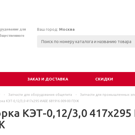
орудование для
Ваш город:
Москва
общественного
И
ЗАКАЗ И ДОСТАВКА
СКИДКИ
г
-
Запчасти для оборудования общепита
-
Запчасти для промышленных эл
ка КЭТ-0,12/3,0 417х295 ИАБЕ 681916.009-00 ПЭЖ
рка КЭТ-0,12/3,0 417х295
Ж