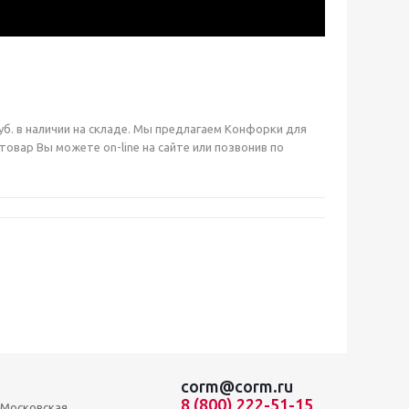
уб. в наличии на складе. Мы предлагаем Конфорки для
вар Вы можете on-line на сайте или позвонив по
corm@corm.ru
8 (800) 222-51-15
, Московская