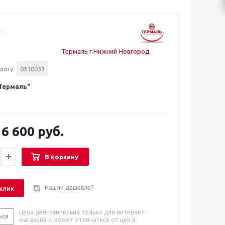
Термаль г.Нижний Новгород
логу
0310033
Термаль"
6 600 руб.
В корзину
Нашли дешевле?
 клик
Цена действительна только для интернет-
ься
магазина и может отличаться от цен в