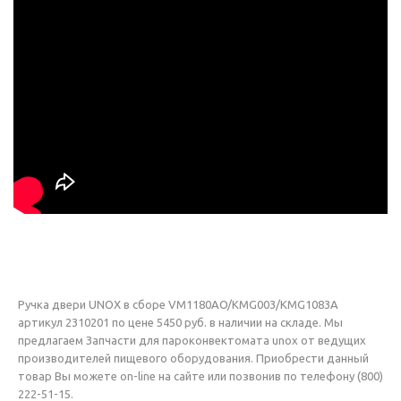
Ручка двери UNOX в сборе VM1180AO/KMG003/KMG1083А
артикул 2310201 по цене 5450 руб. в наличии на складе. Мы
предлагаем Запчасти для пароконвектомата unox от ведущих
производителей пищевого оборудования. Приобрести данный
товар Вы можете on-line на сайте или позвонив по телефону (800)
222-51-15.