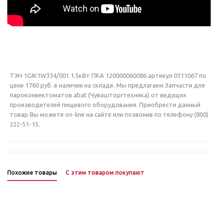
ТЭН 1GIK1W334/001 1.5кВт ПКА 120000060086 артикул 0311067 по
цене 1760 руб. в наличии на складе. Мы предлагаем Запчасти для
пароконвектоматов abat (Чувашторгтехника) от ведущих
производителей пищевого оборудования. Приобрести данный
товар Вы можете on-line на сайте или позвонив по телефону (800)
222-51-15.
Похожие товары
С этим товаром покупают