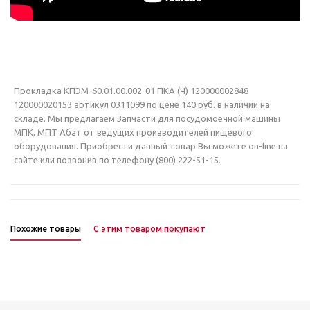
Прокладка КПЭМ-60.01.00.002-01 ПКА (Ч) 120000002848
120000020153 артикул 0311099 по цене 140 руб. в наличии на
складе. Мы предлагаем Запчасти для посудомоечной машины
МПК, МПТ Абат от ведущих производителей пищевого
оборудования. Приобрести данный товар Вы можете on-line на
сайте или позвонив по телефону (800) 222-51-15.
Похожие товары
С этим товаром покупают