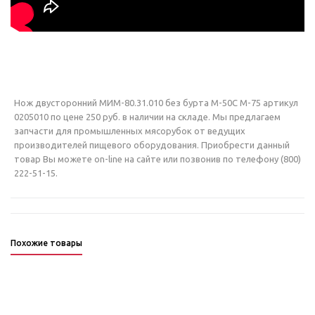
Нож двусторонний МИМ-80.31.010 без бурта М-50С М-75 артикул
0205010 по цене 250 руб. в наличии на складе. Мы предлагаем
запчасти для промышленных мясорубок от ведущих
производителей пищевого оборудования. Приобрести данный
товар Вы можете on-line на сайте или позвонив по телефону (800)
222-51-15.
Похожие товары