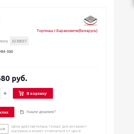
Торгмаш г.Барановичи(Беларусь)
логу
0238037
ИМ-300
80 руб.
В корзину
Нашли дешевле?
 клик
Цена действительна только для интернет-
ься
магазина и может отличаться от цен в