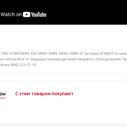
00.10.000 МИМ-350, МИМ-300М, МИМ-300М-01 артикул 0238037 по цене 6
х мясорубок от ведущих производителей пищевого оборудования. Прио
фону (800) 222-51-15.
ары
С этим товаром покупают