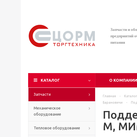
Запчасти и об
предприятий 
питания
КАТАЛОГ
О КОМПАНИ
Запчасти
Главная
-
Катало
Барановичи
-
Под
Механическое
Подде
оборудование
М, МИ
Тепловое оборудование